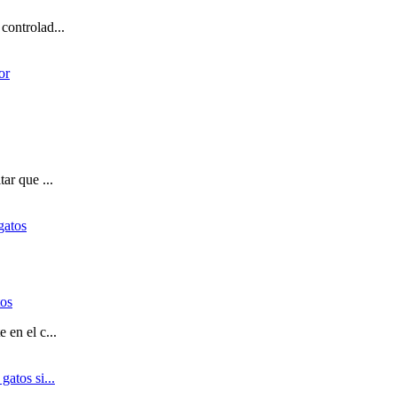
controlad...
ar que ...
tos
 en el c...